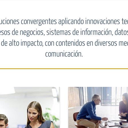
uciones convergentes aplicando innovaciones te
sos de negocios, sistemas de información, datos
l de alto impacto, con contenidos en diversos me
comunicación.
hearing
add
hearing
link
ariamente damos soporte a
Por favor presione el
s procesos de negocios de
para completar el for